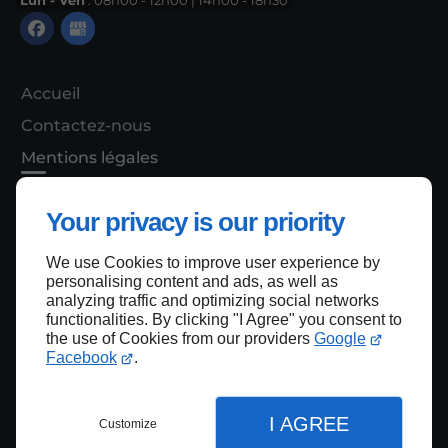
Lun - Ven
: 08h00 - 12h00 | 14h00 - 18h30
Accueil
Contactez-nous
Mentions légales
Plan du site
Your privacy is our priority
We use Cookies to improve user experience by
Haut de page
personalising content and ads, as well as
analyzing traffic and optimizing social networks
functionalities. By clicking "I Agree" you consent to
the use of Cookies from our providers
Google
Facebook
.
I AGREE
Customize