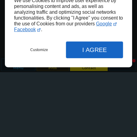
We use Cookies to improve user experience by
personalising content and ads, as well as
analyzing traffic and optimizing social networks
functionalities. By clicking "I Agree" you consent to
the use of Cookies from our providers
Google
Facebook
.
I AGREE
Customize
Menu
Infos
Contact
Plus de 35 ans d’expérience
Peinture et décoration, ravalement
peinture, entretient de façades,
Fermer
bardage et toiture
Fermer
Fermer
Nous redonnons une seconde jeunesse à votre
maison à Étrelles.